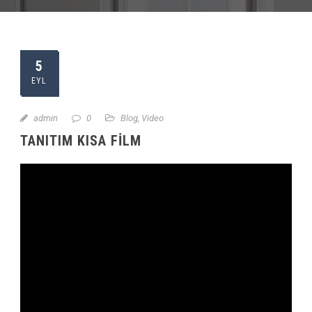
5
EYL
admin
0
Blog
,
Video
TANITIM KISA FILM